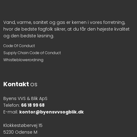
Vand, varme, sanitet og gas er kernen i vores forretning,
hvor de bedste fagfolk sikrer, at du får den højeste kvalitet
og den bedste løsning.
​Code O​f Conduct
Supply Chain Code of Conduct
Whistleblowerordning
Kontakt
os
Byens VVS & Blik ApS
Telefon:
66 18 99 68
E-mail:
kontor@byensvvsogblik.dk​
Klokkestøbervej 15
5230 Odense M