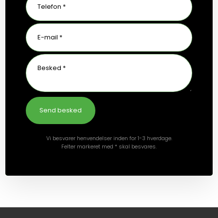
Vi besvarer henvendelser inden for 1-3 hverdage.
Felter markeret med * skal besvares.